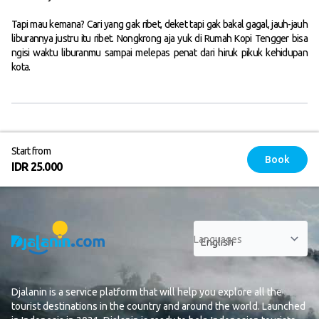
Tapi mau kemana? Cari yang gak ribet, deket tapi gak bakal gagal, jauh-jauh
liburannya justru itu ribet. Nongkrong aja yuk di Rumah Kopi Tengger bisa
ngisi waktu liburanmu sampai melepas penat dari hiruk pikuk kehidupan
kota.
Start from
Book
IDR 25.000
Languages
Djalanin is a service platform that will help you explore all the
tourist destinations in the country and around the world. Launched