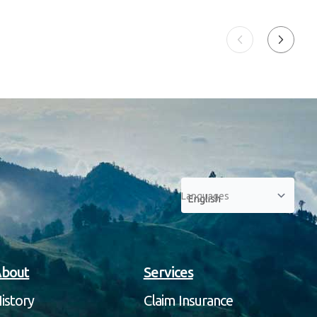
Languages
bout
Services
istory
Claim Insurance