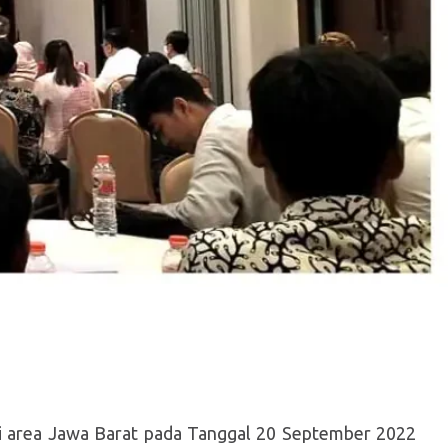
i area
J
awa
B
arat pada Tanggal 20 September 2022