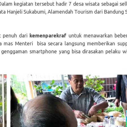
Dalam kegiatan tersebut hadir 7 desa wisata sebagai se
ata Hanjeli Sukabumi,
Alamendah Tourism
dari
B
andung
S
t penuh
dari
kemenparekraf
untuk menawarkan bebera
ika mas Menteri bisa secara langsung memberikan su
enggaman smartphone yang bisa dirasakan pelaku wisat