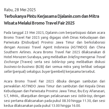
Rabu, 28 Mei 2025
Terbukanya Pintu Kerjasama Djalanin.com dan Mitra
Wisata Melalui Bromo Travel Fair 2025
Pada tanggal 23 Mei 2025, Djalanin.com berpartisipasi dalam acara
Bromo Travel Fair 2025 yang digagas oleh Dinas Kebudayaan dan
Pariwisata (Disbudpar) Provinsi Jawa Timur dan berkolaborasi
dengan Asosiasi Travel Agent Indonesia (ASTINDO) dan China
Southern Airlines. Acara Bromo Travel Fair 2025 dilaksanakan di
Hotel Morazen Surabaya, yang melibatkan
briefing
mengenai
Travel
Exchange
(Travex) serta sesi
table-top
yang melibatkan diskusi
business-to-business
(B2B) dari semua mitra yang terlibat sebagai
seller
(penjual) sekaligus
buyer
(pembeli) kerjasama tersebut.
Acara Bromo Travel Fair 2025 dibuka dengan sambutan dari
perwakilan ASTINDO Jawa Timur dan sambutan dari Kepala Dinas
Kebudayaan dan Pariwisata Provinsi Jawa Timur, Ibu Evy Afianasari,
S.T, MMA., dilanjutkan dengan pelaksanaan sesi
table-top,
dengan
sesi pertama dilaksanakan pada pukul 08.30 hingga 11.30, dan sesi
kedua dilaksanakan pada pukul 13.00 hingga 16.00.