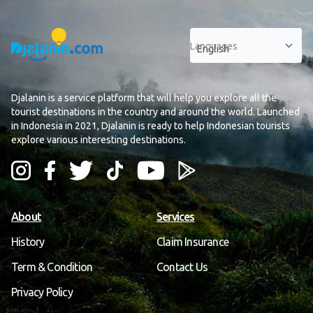
Languages
Djalanin is a service platform that will help you explore all the
tourist destinations in the country and around the world. Launched
in Indonesia in 2021, Djalanin is ready to help Indonesian tourists
explore various interesting destinations.
About
Services
History
Claim Insurance
Term & Condition
Contact Us
Privacy Policy