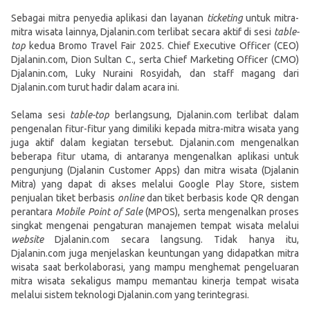
Sebagai mitra penyedia aplikasi dan layanan
ticketing
untuk mitra-
mitra wisata lainnya, Djalanin.com terlibat secara aktif di sesi
table-
top
kedua Bromo Travel Fair 2025. Chief Executive Officer (CEO)
Djalanin.com, Dion Sultan C., serta Chief Marketing Officer (CMO)
Djalanin.com, Luky Nuraini Rosyidah, dan staff magang dari
Djalanin.com turut hadir dalam acara ini.
Selama sesi
table-top
berlangsung, Djalanin.com terlibat dalam
pengenalan fitur-fitur yang dimiliki kepada mitra-mitra wisata yang
juga aktif dalam kegiatan tersebut. Djalanin.com mengenalkan
beberapa fitur utama, di antaranya mengenalkan aplikasi untuk
pengunjung (Djalanin Customer Apps) dan mitra wisata (Djalanin
Mitra) yang dapat di akses melalui Google Play Store, sistem
penjualan tiket berbasis
online
dan tiket berbasis kode QR dengan
perantara
Mobile Point of Sale
(MPOS), serta mengenalkan proses
singkat mengenai pengaturan manajemen tempat wisata melalui
website
Djalanin.com secara langsung. Tidak hanya itu,
Djalanin.com juga menjelaskan keuntungan yang didapatkan mitra
wisata saat berkolaborasi, yang mampu menghemat pengeluaran
mitra wisata sekaligus mampu memantau kinerja tempat wisata
melalui sistem teknologi Djalanin.com yang terintegrasi.